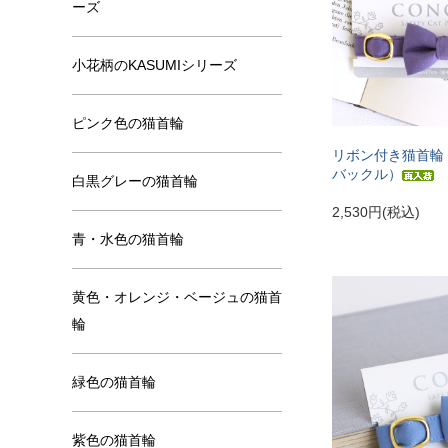
ーズ
小花柄のKASUMIシリーズ
ピンク色の猫首輪
リボン付き猫首輪
バックル）
白黒グレーの猫首輪
2,530円(税込)
青・水色の猫首輪
黄色・オレンジ・ベージュの猫首
輪
緑色の猫首輪
紫色の猫首輪