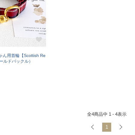
ゃん用首輪【Scottish Re
（ゴールドバックル）
全
4
商品中
1 - 4
表示
1