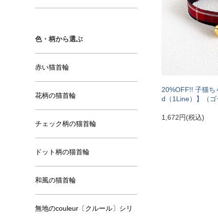
色・柄から選ぶ
赤い猫首輪
20%OFF!! 子猫ち
花柄の猫首輪
d（1Line）】
1,672円(税込)
チェック柄の猫首輪
ドット柄の猫首輪
和風の猫首輪
無地のcouleur〔クルール〕シリ