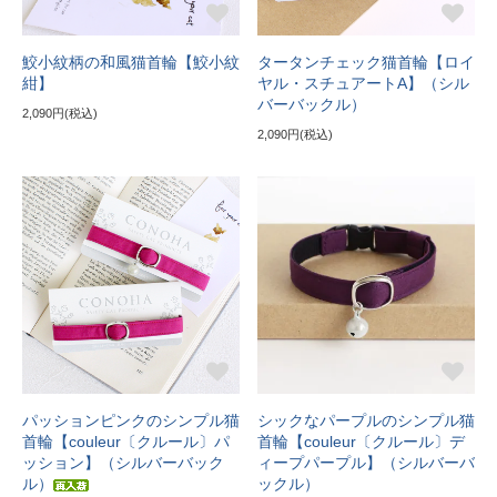
鮫小紋柄の和風猫首輪【鮫小紋
タータンチェック猫首輪【ロイ
紺】
ヤル・スチュアートA】（シル
バーバックル）
2,090円(税込)
2,090円(税込)
パッションピンクのシンプル猫
シックなパープルのシンプル猫
首輪【couleur〔クルール〕パ
首輪【couleur〔クルール〕デ
ッション】（シルバーバック
ィープパープル】（シルバーバ
ル）
ックル）