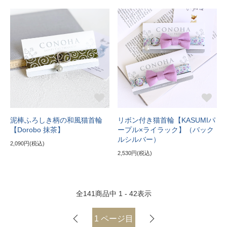
泥棒ふろしき柄の和風猫首輪
リボン付き猫首輪【KASUMIパ
【Dorobo 抹茶】
ープル×ライラック】（バック
ルシルバー）
2,090円(税込)
2,530円(税込)
全
141
商品中
1 - 42
表示
1
ページ目