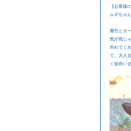
【お客様
ムギちゃ
青竹とタ
気が気じ
外れてく
て、大人
く似合い