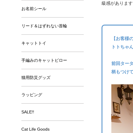
級感があります
お名前シール
リード＆はずれない首輪
【お客様
キャットトイ
トトちゃ
手編みのキャットピロー
前回ター
柄もつけ
猫用防災グッズ
ラッピング
SALE!!
Cat Life Goods