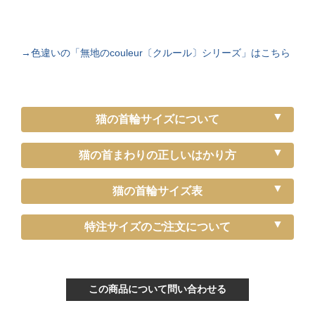
→色違いの「無地のcouleur〔クルール〕シリーズ」はこちら
猫の首輪サイズについて
猫の首まわりの正しいはかり方
猫の首輪サイズ表
《特注》Sサイズ
特注サイズのご注文について
ぴったり測った首まわり（～15cm）
首輪サイズ（-5cm特注）
この商品について問い合わせる