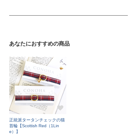
サイズの目安（生後3ヶ月から12ヶ月くらい）
Mサイズ
ぴったり測った首まわり（16～21cm）
あなたにおすすめの商品
普通サイズ
バックルで18～27cmに調節可能
サイズの目安（3～5kgの成猫）
《特注》Lサイズ
ぴったり測った首まわり（22～24cm）
首輪サイズ（+5cm特注）
正統派タータンチェックの猫
サイズの目安（5～6kgの大きめな成猫）
首輪【Scottish Red（1Lin
e）】
《特注》LLサイズ