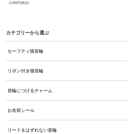
2,090円(税込)
ぴったり測った首まわり（25cm～）
首輪サイズ（+10cm特注）
カテゴリーから選ぶ
サイズの目安（7kg超えの大型の成猫）
セーフティ猫首輪
リボン付き猫首輪
首輪につけるチャーム
お名前シール
リード＆はずれない首輪