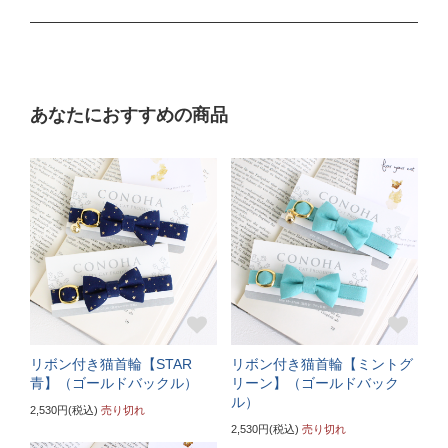
Mサイズ
ぴったり測った首まわり（16～21cm）
あなたにおすすめの商品
普通サイズ
バックルで18～27cmに調節可能
サイズの目安（3～5kgの成猫）
《特注》Lサイズ
ぴったり測った首まわり（22～24cm）
首輪サイズ（+5cm特注）
リボン付き猫首輪【STAR
リボン付き猫首輪【ミントグ
サイズの目安（5～6kgの大きめな成猫）
青】（ゴールドバックル）
リーン】（ゴールドバック
ル）
2,530円(税込)
売り切れ
《特注》LLサイズ
2,530円(税込)
売り切れ