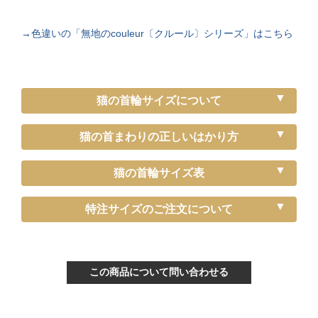
→色違いの「無地のcouleur〔クルール〕シリーズ」はこちら
猫の首輪サイズについて
猫の首まわりの正しいはかり方
猫の首輪サイズ表
《特注》Sサイズ
特注サイズのご注文について
ぴったり測った首まわり（～15cm）
首輪サイズ（-5cm特注）
この商品について問い合わせる
サイズの目安（生後3ヶ月から12ヶ月くらい）