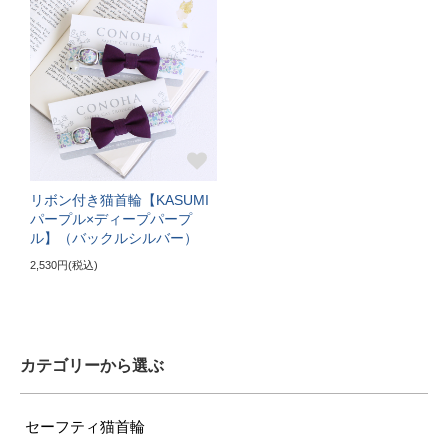
ぴったり測った首まわり（25cm～）
首輪サイズ（+10cm特注）
サイズの目安（7kg超えの大型の成猫）
リボン付き猫首輪【KASUMI
パープル×ディープパープ
ル】（バックルシルバー）
2,530円(税込)
カテゴリーから選ぶ
セーフティ猫首輪