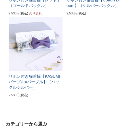
サイズの目安（5～6kgの大きめな成猫）
（ゴールドバックル）
oom】（シルバーバックル）
2,530円(税込)
売り切れ
2,530円(税込)
《特注》LLサイズ
ぴったり測った首まわり（25cm～）
首輪サイズ（+10cm特注）
サイズの目安（7kg超えの大型の成猫）
リボン付き猫首輪【KASUMI
パープル×パープル】（バッ
クルシルバー）
2,530円(税込)
カテゴリーから選ぶ