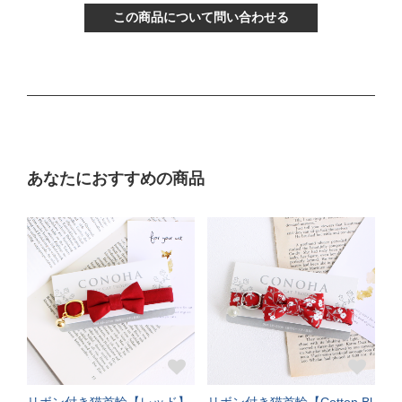
首輪サイズ（-5cm特注）
この商品について問い合わせる
サイズの目安（生後3ヶ月から12ヶ月くらい）
Mサイズ
ぴったり測った首まわり（16～21cm）
あなたにおすすめの商品
普通サイズ
バックルで18～27cmに調節可能
サイズの目安（3～5kgの成猫）
《特注》Lサイズ
ぴったり測った首まわり（22～24cm）
首輪サイズ（+5cm特注）
リボン付き猫首輪【レッド】
リボン付き猫首輪【Cotton Bl