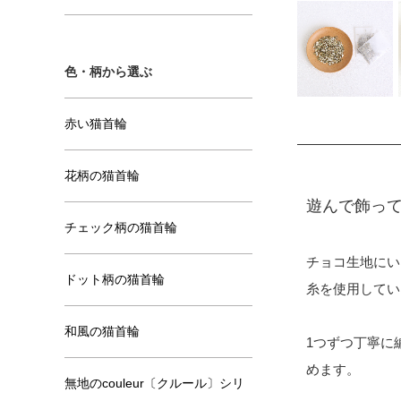
色・柄から選ぶ
赤い猫首輪
花柄の猫首輪
遊んで飾っ
チェック柄の猫首輪
チョコ生地にい
ドット柄の猫首輪
糸を使用してい
和風の猫首輪
1つずつ丁寧に
めます。
無地のcouleur〔クルール〕シリ