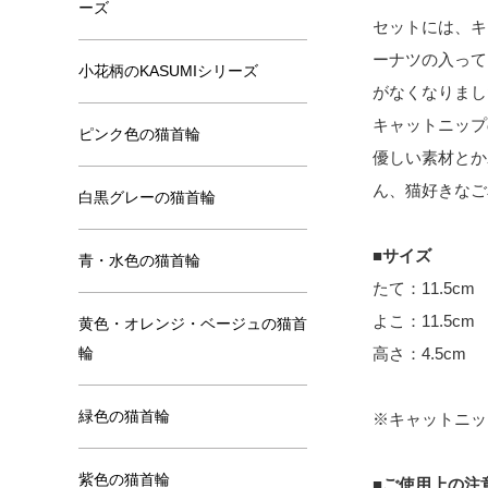
ーズ
セットには、キ
ーナツの入って
小花柄のKASUMIシリーズ
がなくなりまし
キャットニップ
ピンク色の猫首輪
優しい素材とか
ん、猫好きなご
白黒グレーの猫首輪
■サイズ
青・水色の猫首輪
たて：11.5cm
よこ：11.5cm
黄色・オレンジ・ベージュの猫首
輪
高さ：4.5cm
緑色の猫首輪
※キャットニッ
紫色の猫首輪
■ご使用上の注