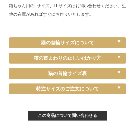
猫ちゃん用のLサイズ、LLサイズはお問い合わせください。生
地の在庫があればすぐにお作りいたします。
猫の首輪サイズについて
猫の首まわりの正しいはかり方
猫の首輪サイズ表
《特注》Sサイズ
特注サイズのご注文について
ぴったり測った首まわり（～15cm）
首輪サイズ（-5cm特注）
この商品について問い合わせる
サイズの目安（生後3ヶ月から12ヶ月くらい）