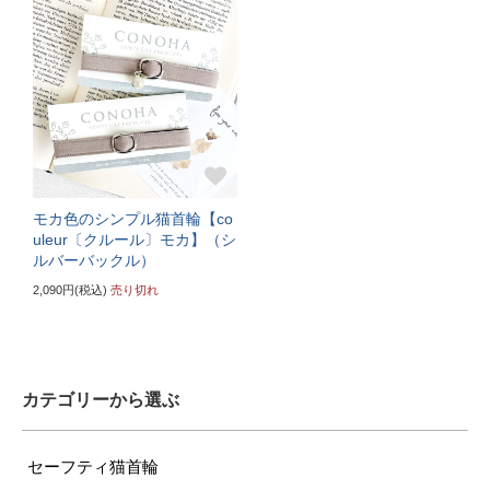
ぴったり測った首まわり（25cm～）
首輪サイズ（+10cm特注）
サイズの目安（7kg超えの大型の成猫）
モカ色のシンプル猫首輪【co
uleur〔クルール〕モカ】（シ
ルバーバックル）
2,090円(税込)
売り切れ
カテゴリーから選ぶ
セーフティ猫首輪