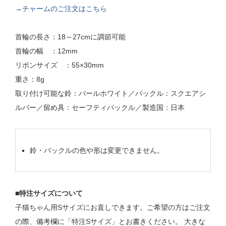
→チャームのご注文はこちら
首輪の長さ：18～27cmに調節可能
首輪の幅 ：12mm
リボンサイズ ：55×30mm
重さ：8g
取り付け可能な鈴：パールホワイト／バックル：スクエアシ
ルバー／留め具：セーフティバックル／製造国：日本
鈴・バックルの色や形は変更できません。
■特注サイズについて
子猫ちゃん用Sサイズにお直しできます。ご希望の方はご注文
の際、備考欄に「特注Sサイズ」とお書きください。 大きな