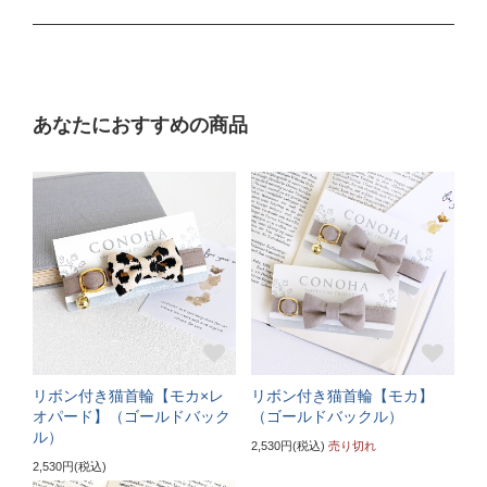
Mサイズ
ぴったり測った首まわり（16～21cm）
あなたにおすすめの商品
普通サイズ
バックルで18～27cmに調節可能
サイズの目安（3～5kgの成猫）
《特注》Lサイズ
ぴったり測った首まわり（22～24cm）
首輪サイズ（+5cm特注）
リボン付き猫首輪【モカ×レ
リボン付き猫首輪【モカ】
サイズの目安（5～6kgの大きめな成猫）
オパード】（ゴールドバック
（ゴールドバックル）
ル）
2,530円(税込)
売り切れ
《特注》LLサイズ
2,530円(税込)