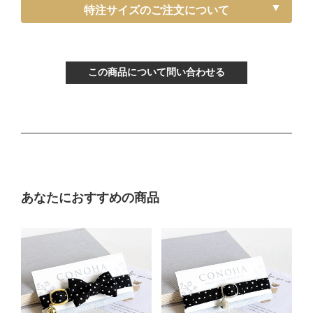
《特注》Sサイズ
特注サイズのご注文について
ぴったり測った首まわり（～15cm）
首輪サイズ（-5cm特注）
この商品について問い合わせる
サイズの目安（生後3ヶ月から12ヶ月くらい）
Mサイズ
ぴったり測った首まわり（16～21cm）
あなたにおすすめの商品
普通サイズ
バックルで18～27cmに調節可能
サイズの目安（3～5kgの成猫）
《特注》Lサイズ