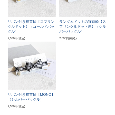
ぴったり測った首まわり（22～24cm）
首輪サイズ（+5cm特注）
リボン付き猫首輪【スプリン
ランダムドットの猫首輪【ス
サイズの目安（5～6kgの大きめな成猫）
クルドット】（ゴールドバッ
プリンクルドット黒】（シル
クル）
バーバックル）
《特注》LLサイズ
2,530円(税込)
2,090円(税込)
ぴったり測った首まわり（25cm～）
首輪サイズ（+10cm特注）
サイズの目安（7kg超えの大型の成猫）
リボン付き猫首輪【MONO】
（シルバーバックル）
2,530円(税込)