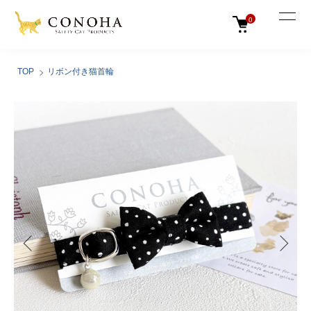
0
TOP
リボン付き猫首輪