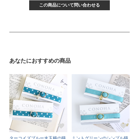
この商品について問い合わせる
〔首輪サイズ〕
バックルで13～22cmに調節可能
〔サイズの目安〕
生後3ヶ月から12ヶ月くらい
Mサイズ
あなたにおすすめの商品
〔ぴったり測った猫ちゃんの首まわり〕
16～21cm
〔首輪サイズ〕
バックルで18～27cmに調節可能
〔サイズの目安〕
3～5kgの成猫
《特注》Lサイズ（+5cm）
ターコイズブルー水玉柄の猫
ミントグリーンのシンプル猫