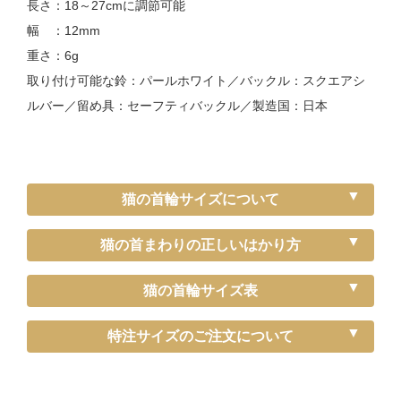
長さ：18～27cmに調節可能
幅 ：12mm
重さ：6g
取り付け可能な鈴：パールホワイト／バックル：スクエアシ
ルバー／留め具：セーフティバックル／製造国：日本
猫の首輪サイズについて
猫の首まわりの正しいはかり方
猫の首輪サイズ表
《特注》Sサイズ（－5cm）
特注サイズのご注文について
〔ぴったり測った猫ちゃんの首まわり〕
～15cm