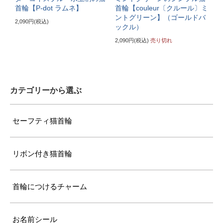
首輪【P-dot ラムネ】
首輪【couleur〔クルール〕ミ
ントグリーン】（ゴールドバ
〔ぴったり測った猫ちゃんの首まわり〕
2,090円(税込)
ックル）
22～24cm
2,090円(税込)
売り切れ
〔首輪サイズ〕
バックルで23～32cmに調節可能
〔サイズの目安〕
カテゴリーから選ぶ
5～6kgの大きめな成猫
セーフティ猫首輪
《特注》LLサイズ（+10cm）
〔ぴったり測った猫ちゃんの首まわり〕
リボン付き猫首輪
25cm～
〔首輪サイズ〕
首輪につけるチャーム
バックルで28～37cmに調節可能
〔サイズの目安〕
お名前シール