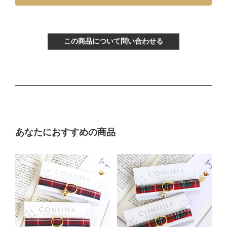
〔ぴったり測った猫ちゃんの首まわり〕
～15cm
この商品について問い合わせる
〔首輪サイズ〕
バックルで13～22cmに調節可能
〔サイズの目安〕
生後3ヶ月から12ヶ月くらい
Mサイズ
あなたにおすすめの商品
〔ぴったり測った猫ちゃんの首まわり〕
16～21cm
〔首輪サイズ〕
バックルで18～27cmに調節可能
〔サイズの目安〕