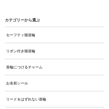
バックルで28～37cmに調節可能
〔サイズの目安〕
7kg超えの大型の成猫
カテゴリーから選ぶ
セーフティ猫首輪
リボン付き猫首輪
首輪につけるチャーム
お名前シール
リード＆はずれない首輪