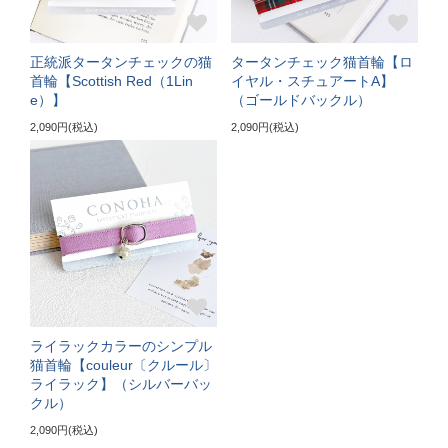
3～5kgの成猫
《特注》Lサイズ（+5cm）
正統派タータンチェックの猫
タータンチェック猫首輪【ロ
首輪【Scottish Red（1Lin
イヤル・スチュアートA】
e）】
（ゴールドバックル）
〔ぴったり測った猫ちゃんの首まわり〕
22～24cm
2,090円(税込)
2,090円(税込)
〔首輪サイズ〕
バックルで23～32cmに調節可能
〔サイズの目安〕
5～6kgの大きめな成猫
《特注》LLサイズ（+10cm）
ライラックカラーのシンプル
〔ぴったり測った猫ちゃんの首まわり〕
猫首輪【couleur〔クルール〕
ライラック】（シルバーバッ
25cm～
クル）
2,090円(税込)
〔首輪サイズ〕