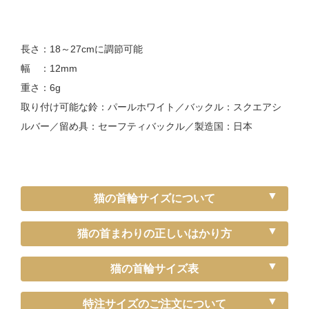
長さ：18～27cmに調節可能
幅 ：12mm
重さ：6g
取り付け可能な鈴：パールホワイト／バックル：スクエアシ
ルバー／留め具：セーフティバックル／製造国：日本
猫の首輪サイズについて
猫の首まわりの正しいはかり方
猫の首輪サイズ表
《特注》Sサイズ（－5cm）
特注サイズのご注文について