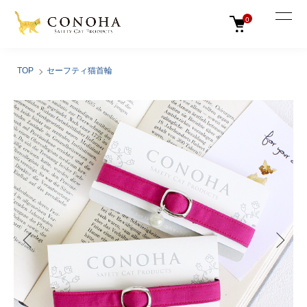
0
TOP
セーフティ猫首輪