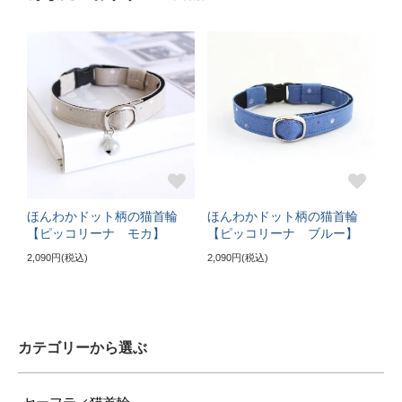
〔ぴったり測った猫ちゃんの首まわり〕
16～21cm
〔首輪サイズ〕
バックルで18～27cmに調節可能
〔サイズの目安〕
3～5kgの成猫
《特注》Lサイズ（+5cm）
ほんわかドット柄の猫首輪
ほんわかドット柄の猫首輪
【ピッコリーナ モカ】
【ピッコリーナ ブルー】
〔ぴったり測った猫ちゃんの首まわり〕
2,090円(税込)
2,090円(税込)
22～24cm
〔首輪サイズ〕
バックルで23～32cmに調節可能
カテゴリーから選ぶ
〔サイズの目安〕