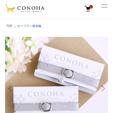
0
TOP
セーフティ猫首輪