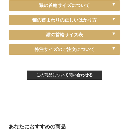
猫の首輪サイズについて
猫の首まわりの正しいはかり方
猫の首輪サイズ表
《特注》Sサイズ（－5cm）
特注サイズのご注文について
〔ぴったり測った猫ちゃんの首まわり〕
～15cm
この商品について問い合わせる
〔首輪サイズ〕
バックルで13～22cmに調節可能
〔サイズの目安〕
生後3ヶ月から12ヶ月くらい
Mサイズ
あなたにおすすめの商品