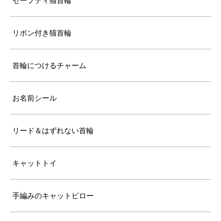
セーフティ猫首輪
5～6kgの大きめな成猫
《特注》LLサイズ（+10cm）
リボン付き猫首輪
〔ぴったり測った猫ちゃんの首まわり〕
25cm～
首輪につけるチャーム
〔首輪サイズ〕
バックルで28～37cmに調節可能
お名前シール
〔サイズの目安〕
7kg超えの大型の成猫
リード＆はずれない首輪
キャットトイ
手編みのキャットピロー