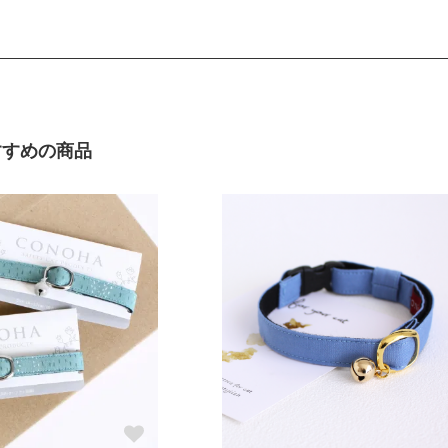
イ
ぴったり測った首まわり（22～
首輪サイズ（+5cm
24cm）
サイ
ぴったり測った首まわり（25cm
首輪サイズ（+10c
～）
すすめの商品