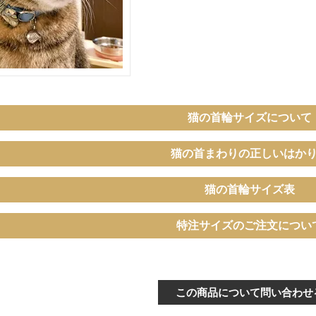
猫の首輪サイズについて
猫の首まわりの正しいはか
猫の首輪サイズ表
イ
ぴったり測った首まわり（～
特注サイズのご注文につい
首輪サイズ（-5cm
15cm）
普通サイズ
ぴったり測った首まわり（16～
この商品について問い合わせ
バックルで18～27c
21cm）
可能