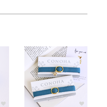
特注）
サイズの目安（5～6kgの大きめな成猫）
m特注）
サイズの目安（7kg超えの大型の成猫）