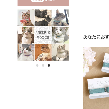
《特注》Lサ
ズ
《特注》LL
ズ
あなたにお