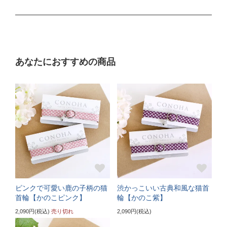
〔サイズの目安〕
生後3ヶ月から12ヶ月くらい
Mサイズ
あなたにおすすめの商品
〔ぴったり測った猫ちゃんの首まわり〕
16～21cm
〔首輪サイズ〕
バックルで18～27cmに調節可能
〔サイズの目安〕
3～5kgの成猫
《特注》Lサイズ（+5cm）
ピンクで可愛い鹿の子柄の猫
渋かっこいい古典和風な猫首
首輪【かのこピンク】
輪【かのこ紫】
〔ぴったり測った猫ちゃんの首まわり〕
2,090円(税込)
売り切れ
2,090円(税込)
22～24cm