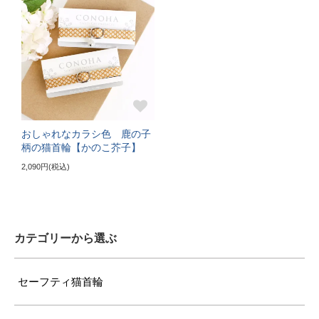
〔首輪サイズ〕
バックルで23～32cmに調節可能
〔サイズの目安〕
5～6kgの大きめな成猫
《特注》LLサイズ（+10cm）
おしゃれなカラシ色 鹿の子
柄の猫首輪【かのこ芥子】
〔ぴったり測った猫ちゃんの首まわり〕
2,090円(税込)
25cm～
〔首輪サイズ〕
バックルで28～37cmに調節可能
カテゴリーから選ぶ
〔サイズの目安〕
7kg超えの大型の成猫
セーフティ猫首輪