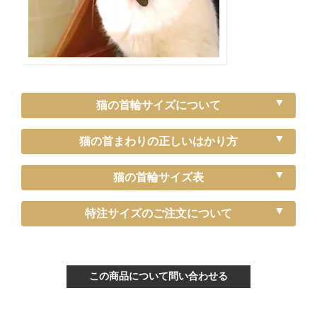
猫の首輪サイズについて
猫の首まわりの正しいはかり方
猫の首輪サイズ表
《特注》Sサイズ（－5cm）
特注サイズのご注文について
〔ぴったり測った猫ちゃんの首まわり〕
～15cm
この商品について問い合わせる
〔首輪サイズ〕
バックルで13～22cmに調節可能