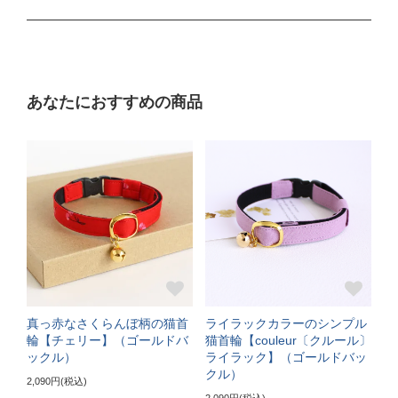
Mサイズ
ぴったり測った首まわり（16～21cm）
あなたにおすすめの商品
普通サイズ
バックルで18～27cmに調節可能
サイズの目安（3～5kgの成猫）
《特注》Lサイズ
ぴったり測った首まわり（22～24cm）
首輪サイズ（+5cm特注）
真っ赤なさくらんぼ柄の猫首
ライラックカラーのシンプル
サイズの目安（5～6kgの大きめな成猫）
輪【チェリー】（ゴールドバ
猫首輪【couleur〔クルール〕
ックル）
ライラック】（ゴールドバッ
《特注》LLサイズ
クル）
2,090円(税込)
2,090円(税込)