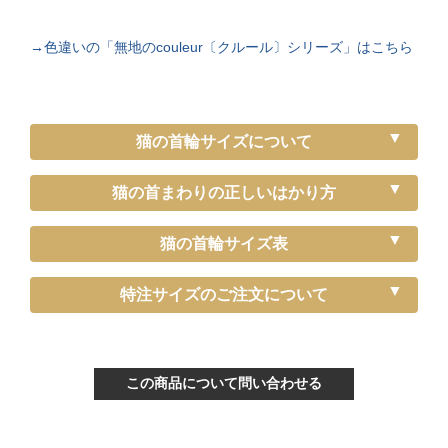
→色違いの「無地のcouleur〔クルール〕シリーズ」はこちら
猫の首輪サイズについて
猫の首まわりの正しいはかり方
猫の首輪サイズ表
《特注》Sサイズ
特注サイズのご注文について
ぴったり測った首まわり（～15cm）
首輪サイズ（-5cm特注）
この商品について問い合わせる
サイズの目安（生後3ヶ月から12ヶ月くらい）