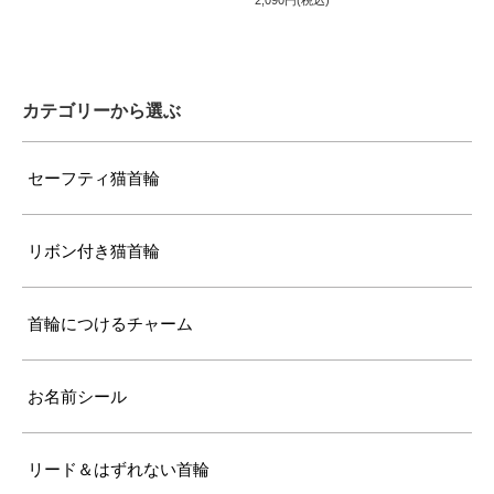
ぴったり測った首まわり（25cm～）
首輪サイズ（+10cm特注）
カテゴリーから選ぶ
サイズの目安（7kg超えの大型の成猫）
セーフティ猫首輪
リボン付き猫首輪
首輪につけるチャーム
お名前シール
リード＆はずれない首輪