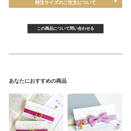
《特注》Sサイズ（－5cm）
特注サイズのご注文について
〔ぴったり測った猫ちゃんの首まわり〕
～15cm
この商品について問い合わせる
〔首輪サイズ〕
バックルで13～22cmに調節可能
〔サイズの目安〕
生後3ヶ月から12ヶ月くらい
Mサイズ
あなたにおすすめの商品
〔ぴったり測った猫ちゃんの首まわり〕
16～21cm
〔首輪サイズ〕
バックルで18～27cmに調節可能