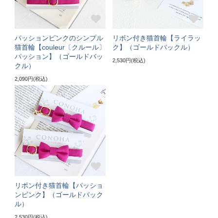
〔サイズの目安〕
3～5kgの成猫
《特注》Lサイズ（+5cm）
パッションピンクのシンプル
リボン付き猫首輪【ライラッ
猫首輪【couleur〔クルール〕
ク】（ゴールドバックル）
パッション】（ゴールドバッ
〔ぴったり測った猫ちゃんの首まわり〕
2,530円(税込)
クル）
22～24cm
2,090円(税込)
〔首輪サイズ〕
バックルで23～32cmに調節可能
〔サイズの目安〕
5～6kgの大きめな成猫
《特注》LLサイズ（+10cm）
〔ぴったり測った猫ちゃんの首まわり〕
リボン付き猫首輪【パッショ
ンピンク】（ゴールドバック
25cm～
ル）
2,530円(税込)