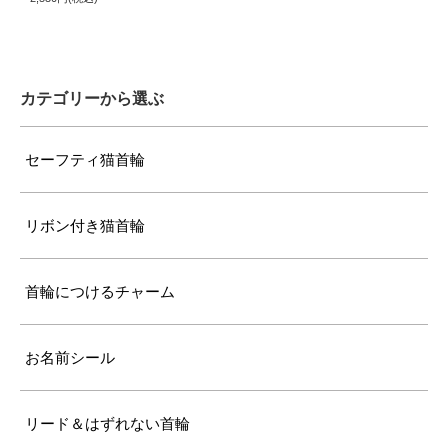
〔首輪サイズ〕
バックルで28～37cmに調節可能
〔サイズの目安〕
7kg超えの大型の成猫
カテゴリーから選ぶ
セーフティ猫首輪
リボン付き猫首輪
首輪につけるチャーム
お名前シール
リード＆はずれない首輪