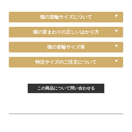
猫の首輪サイズについて
猫の首まわりの正しいはかり方
猫の首輪サイズ表
《特注》Sサイズ
特注サイズのご注文について
ぴったり測った首まわり（～15cm）
首輪サイズ（-5cm特注）
この商品について問い合わせる
サイズの目安（生後3ヶ月から12ヶ月くらい）
Mサイズ
ぴったり測った首まわり（16～21cm）