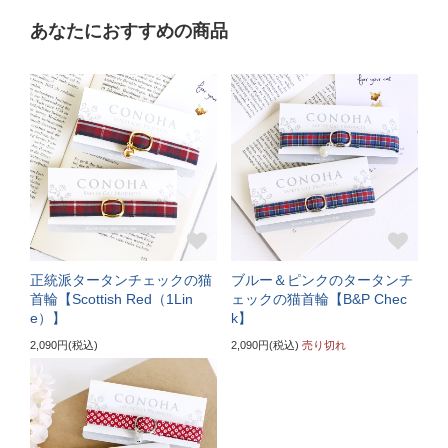
あなたにおすすめの商品
普通サイズ
バックルで18～27cmに調節可能
サイズの目安（3～5kgの成猫）
《特注》Lサイズ
ぴったり測った首まわり（22～24cm）
首輪サイズ（+5cm特注）
正統派タータンチェックの猫
ブルー＆ピンクのタータンチ
サイズの目安（5～6kgの大きめな成猫）
首輪【Scottish Red（1Lin
ェックの猫首輪【B&P Chec
e）】
k】
《特注》LLサイズ
2,090円(税込)
2,090円(税込)
売り切れ
ぴったり測った首まわり（25cm～）
首輪サイズ（+10cm特注）