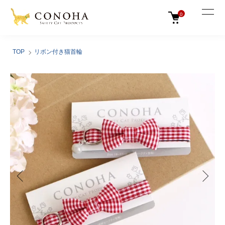
0
TOP
リボン付き猫首輪