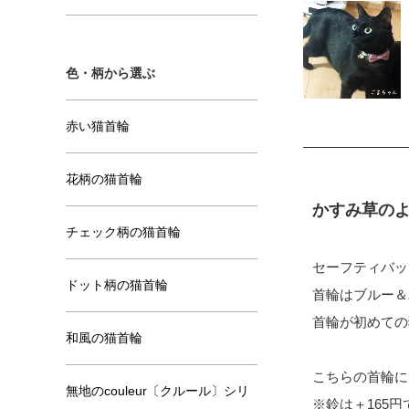
色・柄から選ぶ
赤い猫首輪
花柄の猫首輪
かすみ草の
チェック柄の猫首輪
セーフティバッ
ドット柄の猫首輪
首輪はブルー＆
首輪が初めての
和風の猫首輪
こちらの首輪に
無地のcouleur〔クルール〕シリ
※鈴は＋165円