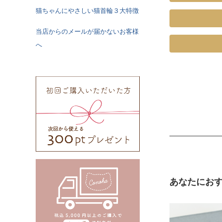
猫ちゃんにやさしい猫首輪３大特徴
当店からのメールが届かないお客様
《特注》Sサ
へ
ズ
Mサイズ
《特注》Lサ
ズ
《特注》LL
ズ
あなたにお