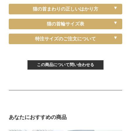
猫の首まわりの正しいはかり方
猫の首輪サイズ表
《特注》Sサイズ（－5cm）
特注サイズのご注文について
〔ぴったり測った猫ちゃんの首まわり〕
～15cm
この商品について問い合わせる
〔首輪サイズ〕
バックルで13～22cmに調節可能
〔サイズの目安〕
生後3ヶ月から12ヶ月くらい
Mサイズ
あなたにおすすめの商品
〔ぴったり測った猫ちゃんの首まわり〕