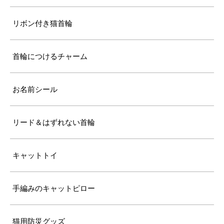
《特注》LLサイズ（+10cm）
リボン付き猫首輪
〔ぴったり測った猫ちゃんの首まわり〕
25cm～
首輪につけるチャーム
〔首輪サイズ〕
バックルで28～37cmに調節可能
お名前シール
〔サイズの目安〕
7kg超えの大型の成猫
リード＆はずれない首輪
キャットトイ
手編みのキャットピロー
猫用防災グッズ