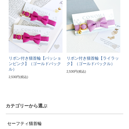
16～21cm
〔首輪サイズ〕
バックルで18～27cmに調節可能
〔サイズの目安〕
3～5kgの成猫
《特注》Lサイズ（+5cm）
リボン付き猫首輪【パッショ
リボン付き猫首輪【ライラッ
ンピンク】（ゴールドバック
ク】（ゴールドバックル）
ル）
〔ぴったり測った猫ちゃんの首まわり〕
2,530円(税込)
22～24cm
2,530円(税込)
〔首輪サイズ〕
バックルで23～32cmに調節可能
カテゴリーから選ぶ
〔サイズの目安〕
5～6kgの大きめな成猫
セーフティ猫首輪