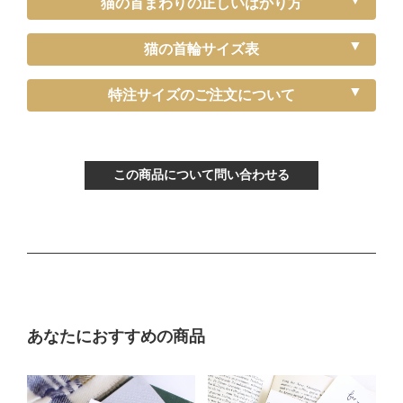
猫の首まわりの正しいはかり方
猫の首輪サイズ表
《特注》Sサイズ（－5cm）
特注サイズのご注文について
〔ぴったり測った猫ちゃんの首まわり〕
～15cm
この商品について問い合わせる
〔首輪サイズ〕
バックルで13～22cmに調節可能
〔サイズの目安〕
生後3ヶ月から12ヶ月くらい
Mサイズ
あなたにおすすめの商品
〔ぴったり測った猫ちゃんの首まわり〕
16～21cm