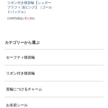
リボン付き猫首輪【シュガー
〔ぴったり測った猫ちゃんの首まわり〕
フラフィ 淡ピンク】（ゴール
ドバックル）
25cm～
2,530円(税込)
売り切れ
〔首輪サイズ〕
バックルで28～37cmに調節可能
〔サイズの目安〕
カテゴリーから選ぶ
7kg超えの大型の成猫
セーフティ猫首輪
リボン付き猫首輪
首輪につけるチャーム
お名前シール