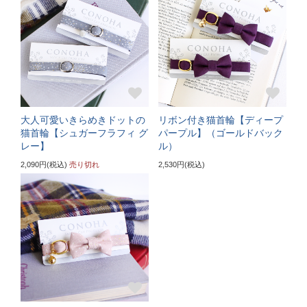
〔首輪サイズ〕
バックルで18～27cmに調節可能
〔サイズの目安〕
3～5kgの成猫
《特注》Lサイズ（+5cm）
大人可愛いきらめきドットの
リボン付き猫首輪【ディープ
猫首輪【シュガーフラフィ グ
パープル】（ゴールドバック
レー】
ル）
〔ぴったり測った猫ちゃんの首まわり〕
22～24cm
2,090円(税込)
売り切れ
2,530円(税込)
〔首輪サイズ〕
バックルで23～32cmに調節可能
〔サイズの目安〕
5～6kgの大きめな成猫
《特注》LLサイズ（+10cm）