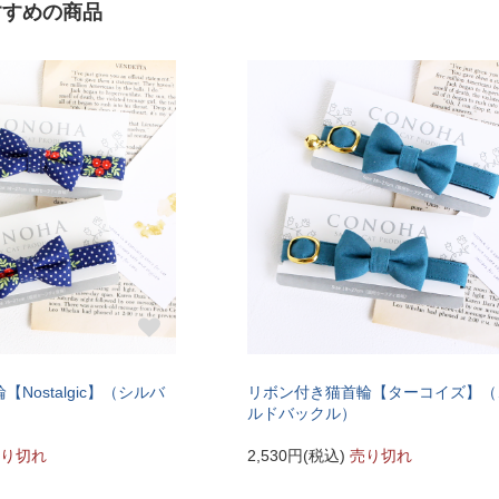
すすめの商品
〔ぴったり測った猫ちゃんの首まわ
LLサイズ
り〕
バックル
0cm）
25cm～
Nostalgic】（シルバ
リボン付き猫首輪【ターコイズ】（
ルドバックル）
り切れ
2,530円(税込)
売り切れ