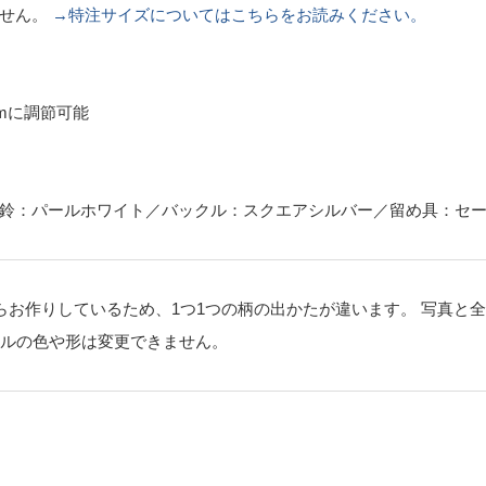
ません。
→特注サイズについてはこちらをお読みください。
cmに調節可能
鈴：パールホワイト／バックル：スクエアシルバー／留め具：セ
らお作りしているため、1つ1つの柄の出かたが違います。 写真と
ルの色や形は変更できません。