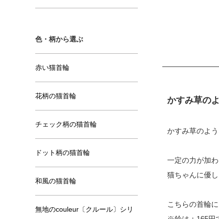
色・柄から選ぶ
赤い猫首輪
花柄の猫首輪
かすみ草の
チェック柄の猫首輪
かすみ草のよう
ドット柄の猫首輪
一定の力が加わ
猫ちゃんに優し
和風の猫首輪
こちらの首輪に
無地のcouleur〔クルール〕シリ
※鈴は＋165円