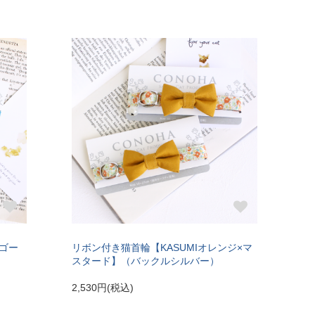
〔首輪サイズ〕
〔サイズの目安〕
で28～37cmに調節可
7kg超えの大型の成猫
能
ゴー
リボン付き猫首輪【KASUMIオレンジ×マ
スタード】（バックルシルバー）
2,530円(税込)