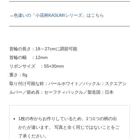
→色違いの「小花柄KASUMIシリーズ」はこちら
首輪の長さ：18～27cmに調節可能
首輪の幅 ：12mm
リボンサイズ ：55×30mm
重さ：8g
取り付け可能な鈴：パールホワイト／バックル：スクエアシ
ルバー／留め具：セーフティバックル／製造国：日本
1枚の布からお作りしているため、1つ1つの柄の出
かたが違います。 写真と全く同じではないことをご
了承ください。