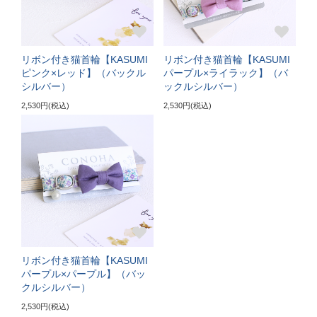
ぴったり測った首まわり（22～24cm）
首輪サイズ（+5cm特注）
リボン付き猫首輪【KASUMI
リボン付き猫首輪【KASUMI
サイズの目安（5～6kgの大きめな成猫）
ピンク×レッド】（バックル
パープル×ライラック】（バ
シルバー）
ックルシルバー）
《特注》LLサイズ
2,530円(税込)
2,530円(税込)
ぴったり測った首まわり（25cm～）
首輪サイズ（+10cm特注）
サイズの目安（7kg超えの大型の成猫）
リボン付き猫首輪【KASUMI
パープル×パープル】（バッ
クルシルバー）
2,530円(税込)