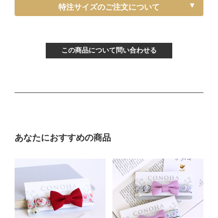
《特注》Sサイズ
特注サイズのご注文について
ぴったり測った首まわり（～15cm）
首輪サイズ（-5cm特注）
この商品について問い合わせる
サイズの目安（生後3ヶ月から12ヶ月くらい）
Mサイズ
ぴったり測った首まわり（16～21cm）
あなたにおすすめの商品
普通サイズ
バックルで18～27cmに調節可能
サイズの目安（3～5kgの成猫）
《特注》Lサイズ