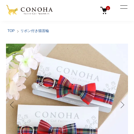
0
TOP
リボン付き猫首輪