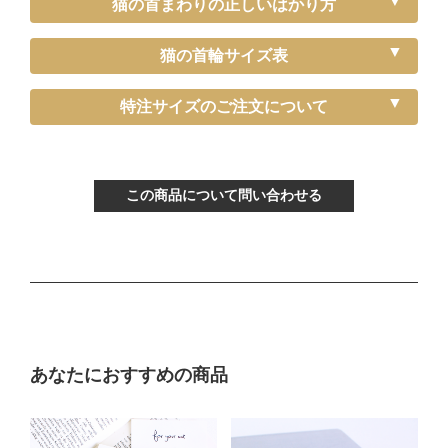
猫の首まわりの正しいはかり方
猫の首輪サイズ表
《特注》Sサイズ
特注サイズのご注文について
ぴったり測った首まわり（～15cm）
首輪サイズ（-5cm特注）
この商品について問い合わせる
サイズの目安（生後3ヶ月から12ヶ月くらい）
Mサイズ
ぴったり測った首まわり（16～21cm）
あなたにおすすめの商品
普通サイズ
バックルで18～27cmに調節可能