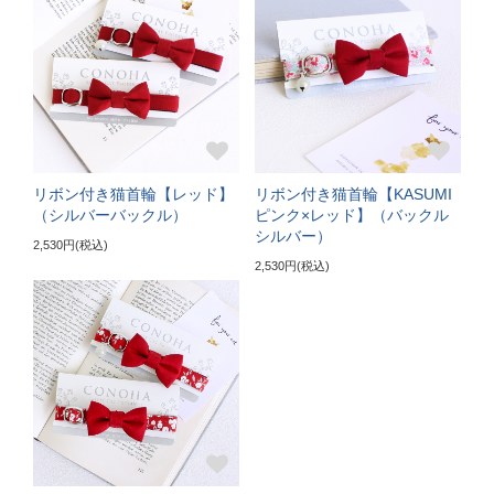
サイズの目安（3～5kgの成猫）
《特注》Lサイズ
ぴったり測った首まわり（22～24cm）
首輪サイズ（+5cm特注）
リボン付き猫首輪【レッド】
リボン付き猫首輪【KASUMI
サイズの目安（5～6kgの大きめな成猫）
（シルバーバックル）
ピンク×レッド】（バックル
シルバー）
2,530円(税込)
《特注》LLサイズ
2,530円(税込)
ぴったり測った首まわり（25cm～）
首輪サイズ（+10cm特注）
サイズの目安（7kg超えの大型の成猫）