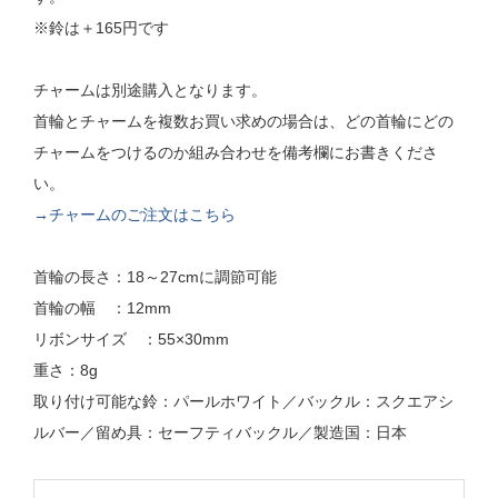
※鈴は＋165円です
チャームは別途購入となります。
首輪とチャームを複数お買い求めの場合は、どの首輪にどの
チャームをつけるのか組み合わせを備考欄にお書きくださ
い。
→チャームのご注文はこちら
首輪の長さ：18～27cmに調節可能
首輪の幅 ：12mm
リボンサイズ ：55×30mm
重さ：8g
取り付け可能な鈴：パールホワイト／バックル：スクエアシ
ルバー／留め具：セーフティバックル／製造国：日本