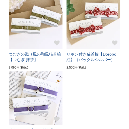
〔首輪サイズ〕
バックルで18～27cmに調節可能
〔サイズの目安〕
3～5kgの成猫
《特注》Lサイズ（+5cm）
つむぎの織り風の和風猫首輪
リボン付き猫首輪【Dorobo
【つむぎ 抹茶】
紅】（バックルシルバー）
〔ぴったり測った猫ちゃんの首まわり〕
2,090円(税込)
2,530円(税込)
22～24cm
〔首輪サイズ〕
バックルで23～32cmに調節可能
〔サイズの目安〕
5～6kgの大きめな成猫
《特注》LLサイズ（+10cm）