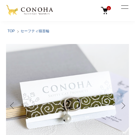
0
TOP
セーフティ猫首輪