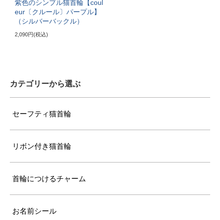
紫色のシンプル猫首輪【coul
eur〔クルール〕パープル】
〔ぴったり測った猫ちゃんの首まわり〕
（シルバーバックル）
25cm～
2,090円(税込)
〔首輪サイズ〕
バックルで28～37cmに調節可能
カテゴリーから選ぶ
〔サイズの目安〕
7kg超えの大型の成猫
セーフティ猫首輪
リボン付き猫首輪
首輪につけるチャーム
お名前シール