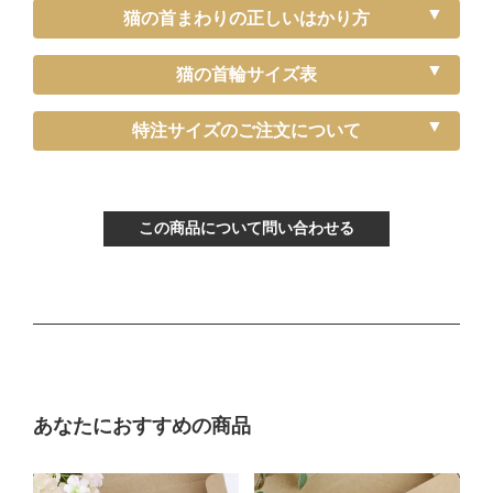
猫の首まわりの正しいはかり方
猫の首輪サイズ表
《特注》Sサイズ（－5cm）
特注サイズのご注文について
〔ぴったり測った猫ちゃんの首まわり〕
～15cm
この商品について問い合わせる
〔首輪サイズ〕
バックルで13～22cmに調節可能
〔サイズの目安〕
生後3ヶ月から12ヶ月くらい
Mサイズ
あなたにおすすめの商品
〔ぴったり測った猫ちゃんの首まわり〕
16～21cm