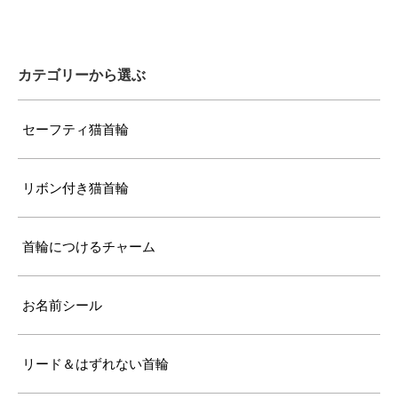
バックルで28～37cmに調節可能
〔サイズの目安〕
7kg超えの大型の成猫
カテゴリーから選ぶ
セーフティ猫首輪
リボン付き猫首輪
首輪につけるチャーム
お名前シール
リード＆はずれない首輪