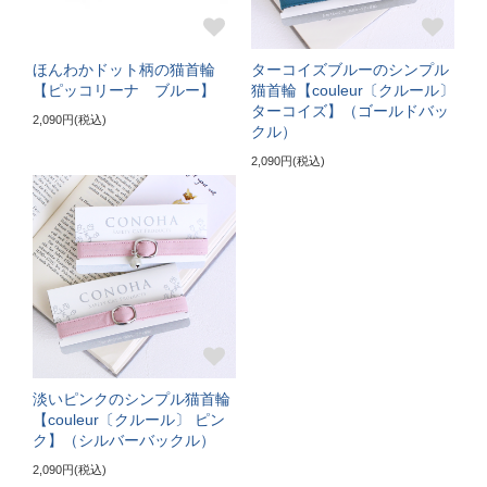
3～5kgの成猫
《特注》Lサイズ（+5cm）
ほんわかドット柄の猫首輪
ターコイズブルーのシンプル
【ピッコリーナ ブルー】
猫首輪【couleur〔クルール〕
ターコイズ】（ゴールドバッ
〔ぴったり測った猫ちゃんの首まわり〕
2,090円(税込)
クル）
22～24cm
2,090円(税込)
〔首輪サイズ〕
バックルで23～32cmに調節可能
〔サイズの目安〕
5～6kgの大きめな成猫
《特注》LLサイズ（+10cm）
〔ぴったり測った猫ちゃんの首まわり〕
淡いピンクのシンプル猫首輪
【couleur〔クルール〕 ピン
25cm～
ク】（シルバーバックル）
2,090円(税込)
〔首輪サイズ〕