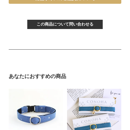
〔ぴったり測った猫ちゃんの首まわり〕
～15cm
この商品について問い合わせる
〔首輪サイズ〕
バックルで13～22cmに調節可能
〔サイズの目安〕
生後3ヶ月から12ヶ月くらい
Mサイズ
あなたにおすすめの商品
〔ぴったり測った猫ちゃんの首まわり〕
16～21cm
〔首輪サイズ〕
バックルで18～27cmに調節可能
〔サイズの目安〕