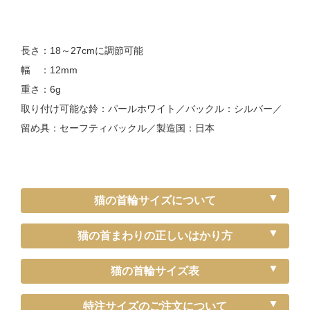
長さ：18～27cmに調節可能
幅 ：12mm
重さ：6g
取り付け可能な鈴：パールホワイト／バックル：シルバー／
留め具：セーフティバックル／製造国：日本
猫の首輪サイズについて
猫の首まわりの正しいはかり方
猫の首輪サイズ表
《特注》Sサイズ（－5cm）
特注サイズのご注文について