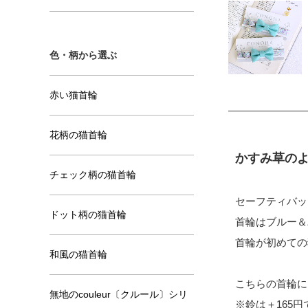
色・柄から選ぶ
赤い猫首輪
花柄の猫首輪
かすみ草の
チェック柄の猫首輪
セーフティバッ
ドット柄の猫首輪
首輪はブルー＆
首輪が初めての
和風の猫首輪
こちらの首輪に
無地のcouleur〔クルール〕シリ
※鈴は＋165円