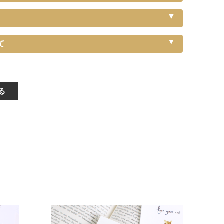
サイズの目安（生後3ヶ月から12ヶ月くら
て
特注）
い）
る
mに調節
サイズの目安（3～5kgの成猫）
特注）
サイズの目安（5～6kgの大きめな成猫）
m特注）
サイズの目安（7kg超えの大型の成猫）