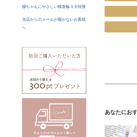
猫ちゃんにやさしい猫首輪３大特徴
当店からのメールが届かないお客様
《特注》Sサ
へ
ズ
Mサイズ
《特注》Lサ
ズ
《特注》LL
ズ
あなたにお