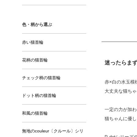
色・柄から選ぶ
赤い猫首輪
花柄の猫首輪
迷ったらま
チェック柄の猫首輪
赤×白の水玉模
大丈夫な猫ちゃ
ドット柄の猫首輪
一定の力が加わ
和風の猫首輪
猫ちゃんに優し
無地のcouleur〔クルール〕シリ
P-dotシリーズ