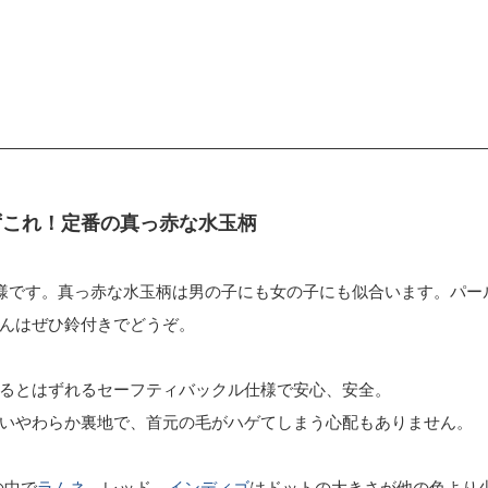
ずこれ！定番の真っ赤な水玉柄
様です。真っ赤な水玉柄は男の子にも女の子にも似合います。パー
んはぜひ鈴付きでどうぞ。
るとはずれるセーフティバックル仕様で安心、安全。
いやわらか裏地で、首元の毛がハゲてしまう心配もありません。
の中で
ラムネ
、レッド、
インディゴ
はドットの大きさが他の色より