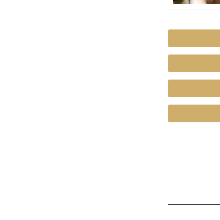
《特注》Sサイ
Mサ