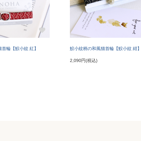
猫首輪【鮫小紋 紅】
鮫小紋柄の和風猫首輪【鮫小紋 紺
2,090円(税込)