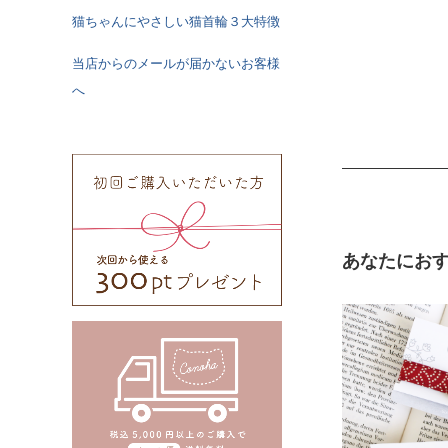
《特注》Sサイ
猫ちゃんにやさしい猫首輪３大特徴
当店からのメールが届かないお客様
へ
Mサ
《特注》Lサイ
あなたにお
《特注》
（+1