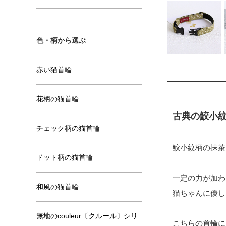
色・柄から選ぶ
赤い猫首輪
花柄の猫首輪
古典の鮫小
チェック柄の猫首輪
鮫小紋柄の抹茶
ドット柄の猫首輪
一定の力が加わ
和風の猫首輪
猫ちゃんに優し
無地のcouleur〔クルール〕シリ
こちらの首輪に