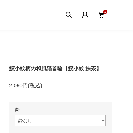
0
鮫小紋柄の和風猫首輪【鮫小紋 抹茶】
2,090円(税込)
鈴