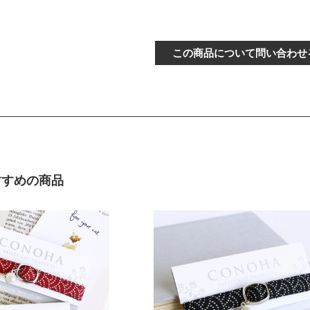
ズ（－5cm）
り〕
バックル
～15cm
この商品について問い合わせ
〔ぴったり測った猫ちゃんの首まわ
イズ
り〕
バックル
16～21cm
〔ぴったり測った猫ちゃんの首まわ
ズ（+5cm）
り〕
バックル
22～24cm
すすめの商品
〔ぴったり測った猫ちゃんの首まわ
LLサイズ
り〕
バックル
0cm）
25cm～