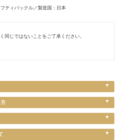
ーフティバックル／製造国：日本
全く同じではないことをご了承ください。
り方
〔首輪サイズ〕
〔サイズの目安〕
て