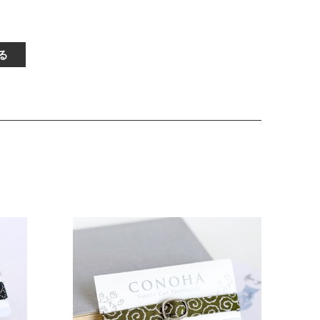
で13～22cmに調節可
生後3ヶ月から12ヶ月くら
能
い
る
〔首輪サイズ〕
〔サイズの目安〕
で18～27cmに調節可
3～5kgの成猫
能
〔首輪サイズ〕
〔サイズの目安〕
で23～32cmに調節可
5～6kgの大きめな成猫
能
〔首輪サイズ〕
〔サイズの目安〕
で28～37cmに調節可
7kg超えの大型の成猫
能