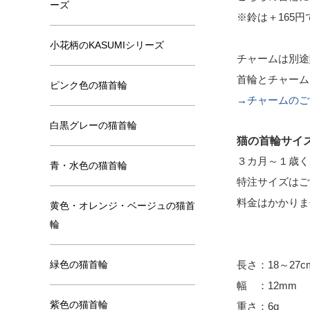
ーズ
※鈴は＋165円
小花柄のKASUMIシリーズ
チャームは別途
首輪とチャーム
ピンク色の猫首輪
→チャームのご
白黒グレーの猫首輪
猫の首輪サイ
３カ月～１歳く
青・水色の猫首輪
特注サイズはご
料金はかかり
黄色・オレンジ・ベージュの猫首
輪
緑色の猫首輪
長さ：18～27
幅 ：12mm
紫色の猫首輪
重さ：6g