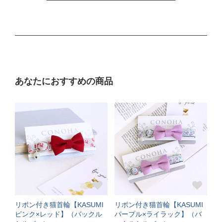
サイズの目安（生後3ヶ月から12ヶ月くらい）
Mサイズ
ぴったり測った首まわり（16～21cm）
あなたにおすすめの商品
普通サイズ
バックルで18～27cmに調節可能
サイズの目安（3～5kgの成猫）
《特注》Lサイズ
ぴったり測った首まわり（22～24cm）
首輪サイズ（+5cm特注）
リボン付き猫首輪【KASUMI
リボン付き猫首輪【KASUMI
サイズの目安（5～6kgの大きめな成猫）
ピンク×レッド】（バックル
パープル×ライラック】（バ