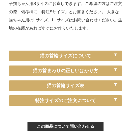
子猫ちゃん用Sサイズにお直しできます。ご希望の方はご注文
の際、備考欄に「特注Sサイズ」とお書きください。 大きな
猫ちゃん用のLサイズ、LLサイズはお問い合わせください。生
地の在庫があればすぐにお作りいたします。
猫の首輪サイズについて
猫の首まわりの正しいはかり方
猫の首輪サイズ表
《特注》Sサイズ
特注サイズのご注文について
ぴったり測った首まわり（～15cm）
首輪サイズ（-5cm特注）
この商品について問い合わせる